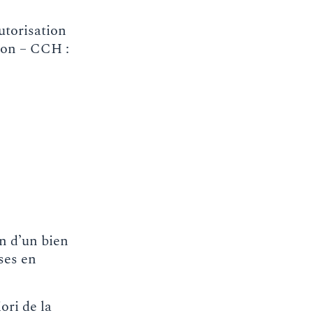
utorisation
tion – CCH :
n d’un bien
ises en
ori de la