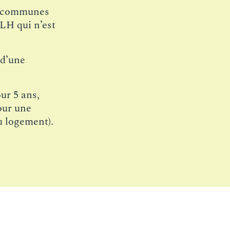
ux communes
PLH qui n’est
 d’une
ur 5 ans,
our une
u logement).