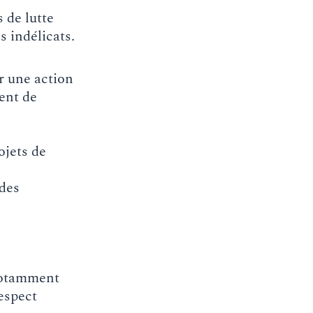
 de lutte
s indélicats.
r une action
ment de
ojets de
 des
notamment
respect