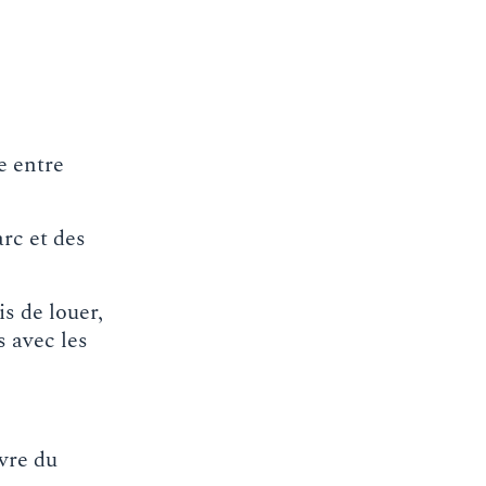
e entre
arc et des
s de louer,
s avec les
uvre du