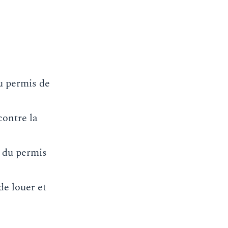
u permis de
contre la
t du permis
de louer et