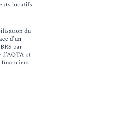
ents locatifs
ilisation du
lace d’un
u BRS par
re d’AQTA et
 financiers