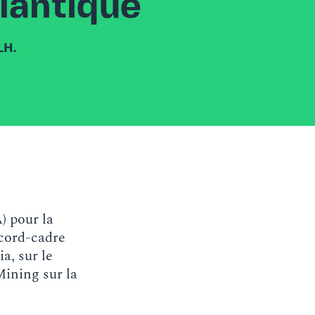
lantique
LH.
) pour la
ccord-cadre
a, sur le
Mining sur la