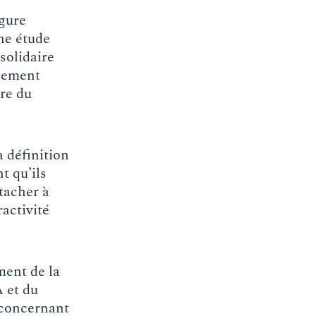
rgure
ne étude
solidaire
ogement
dre du
 définition
t qu’ils
ttacher à
ractivité
ment de la
A et du
 concernant