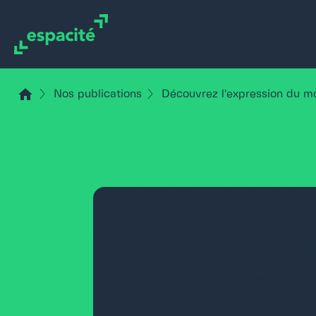
Aller
Cookies management panel
au
contenu
Nos publications
Découvrez l’expression du m