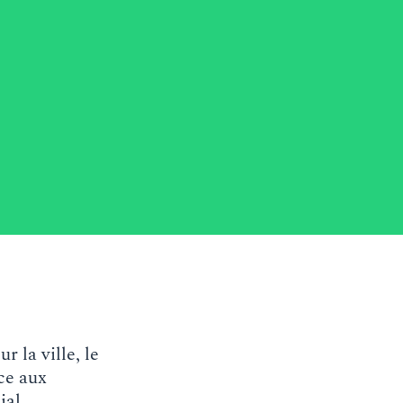
r la ville, le
ce aux
ial