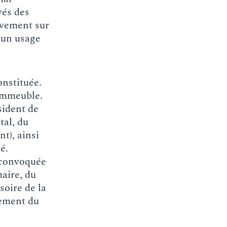
yés des
ivement sur
à un usage
onstituée.
’immeuble.
sident de
tal, du
nt), ainsi
é.
e convoquée
aire, du
soire de la
lement du